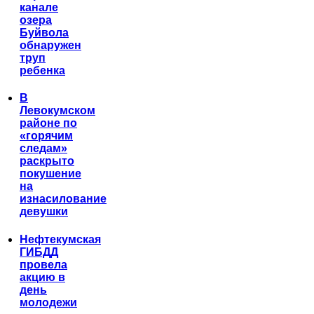
канале
озера
Буйвола
обнаружен
труп
ребенка
В
Левокумском
районе по
«горячим
следам»
раскрыто
покушение
на
изнасилование
девушки
Нефтекумская
ГИБДД
провела
акцию в
день
молодежи