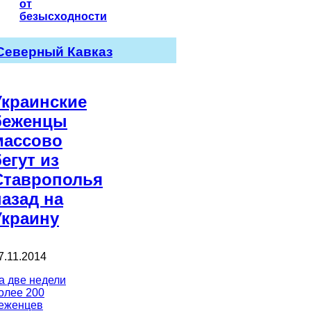
от
безысходности
Северный Кавказ
Украинские
беженцы
массово
бегут из
Ставрополья
назад на
Украину
7.11.2014
а две недели
олее 200
еженцев