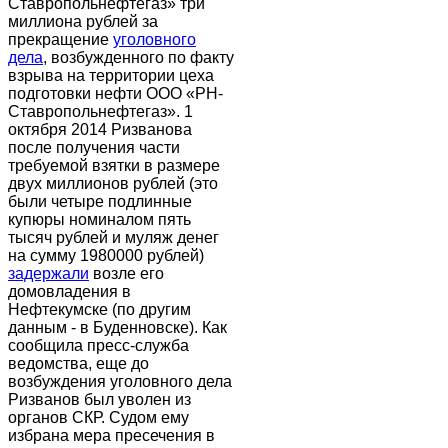
Ставропольнефтегаз» три
миллиона рублей за
прекращение
уголовного
дела
, возбужденного по факту
взрыва на территории цеха
подготовки нефти ООО «РН-
Ставропольнефтегаз». 1
октября 2014 Ризванова
после получения части
требуемой взятки в размере
двух миллионов рублей (это
были четыре подлинные
купюры номиналом пять
тысяч рублей и муляж денег
на сумму 1980000 рублей)
задержали
возле его
домовладения в
Нефтекумске (по другим
данным - в Буденновске). Как
сообщила пресс-служба
ведомства, еще до
возбуждения уголовного дела
Ризванов был уволен из
органов СКР. Судом ему
избрана мера пресечения в