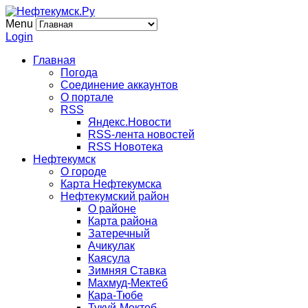
Menu
Login
Главная
Погода
Соединение аккаунтов
О портале
RSS
Яндекс.Новости
RSS-лента новостей
RSS Новотека
Нефтекумск
О городе
Карта Нефтекумска
Нефтекумский район
О районе
Карта района
Затеречный
Ачикулак
Каясула
Зимняя Ставка
Махмуд-Мектеб
Кара-Тюбе
Тукуй-Мектеб