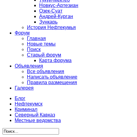
Новкус-Артезиан
Озек-Суат
Андрей-Курган
Зункарь
История Нефтекумья
Форум
Главная
Новые темы
Поиск
Старый форум
Карта форума
Объявления
Все объявления
Написать объявление
Правила размещения
Галерея
Блог
Нефтекумск
Криминал
Северный Кавказ
Местные ведомства