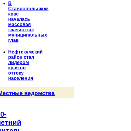
В
Ставропольском
крае
началась
массовая
«зачистка»
муниципальных
глав
Нефтекумский
район стал
лидером
края по
оттоку
населения
Местные ведомства
0-
летний
житель