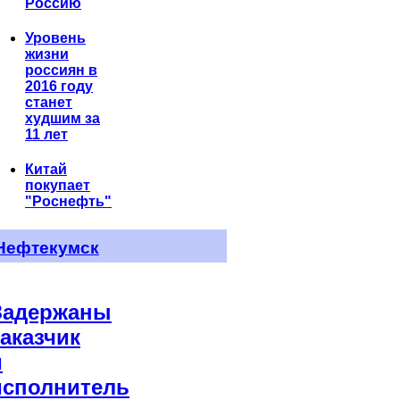
Россию
Уровень
жизни
россиян в
2016 году
станет
худшим за
11 лет
Китай
покупает
"Роснефть"
Нефтекумск
Задержаны
заказчик
и
исполнитель