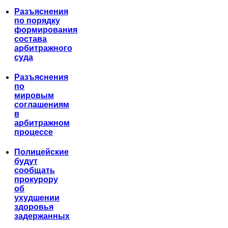
Разъяснения
по порядку
формирования
состава
арбитражного
суда
Разъяснения
по
мировым
соглашениям
в
арбитражном
процессе
Полицейские
будут
сообщать
прокурору
об
ухудшении
здоровья
задержанных