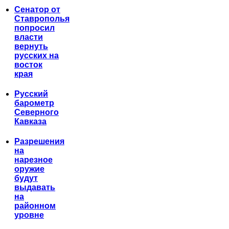
Сенатор от
Ставрополья
попросил
власти
вернуть
русских на
восток
края
Русский
барометр
Северного
Кавказа
Разрешения
на
нарезное
оружие
будут
выдавать
на
районном
уровне