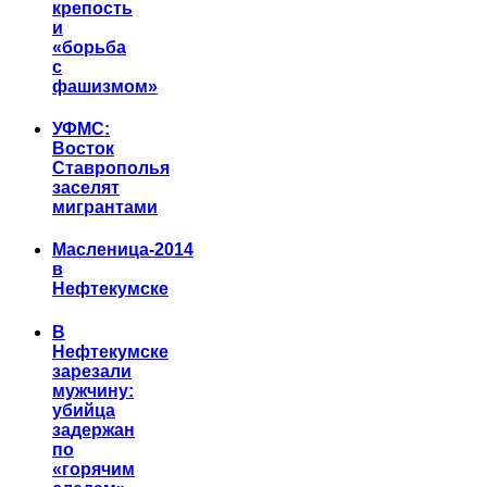
крепость
и
«борьба
с
фашизмом»
УФМС:
Восток
Ставрополья
заселят
мигрантами
Масленица-2014
в
Нефтекумске
В
Нефтекумске
зарезали
мужчину:
убийца
задержан
по
«горячим