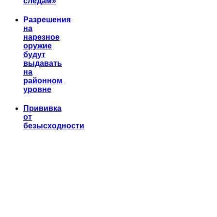
следам»
Разрешения
на
нарезное
оружие
будут
выдавать
на
районном
уровне
Прививка
от
безысходности