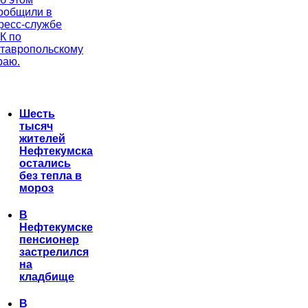
ообщили в
ресс-службе
К по
тавропольскому
раю.
Шесть
тысяч
жителей
Нефтекумска
остались
без тепла в
мороз
В
Нефтекумске
пенсионер
застрелился
на
кладбище
В