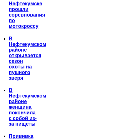
Нефтекумске
прошли
соревнования
по
мотокроссу
В
Нефтекумском
районе
открывается
сезон
охоты на
пушного
зверя
В
Нефтекумском
районе
женщина
покончила
с собой из-
за нищеты
Прививка