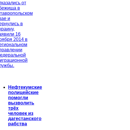
тказались от
бежища в
тавропольском
рае и
ернулись в
краину,
аявили 16
оября 2014 в
егиональном
правлении
едеральной
играционной
лужбы.
Нефтекумские
полицейские
помогли
вызволить
трёх
человек из
дагестанского
рабства