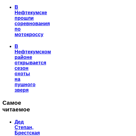
В
Нефтекумске
прошли
соревнования
по
мотокроссу
В
Нефтекумском
районе
открывается
сезон
охоты
на
пушного
зверя
Самое
читаемое
Дед
Степан,
Брестская