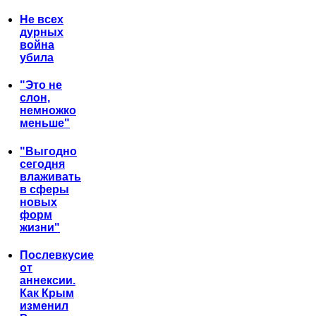
Не всех
дурных
война
убила
"Это не
слон,
немножко
меньше"
"Выгодно
сегодня
влаживать
в сферы
новых
форм
жизни"
Послевкусие
от
аннексии.
Как Крым
изменил