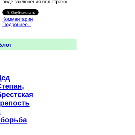
виде заключения под стражу.
Комментарии
Подробнее...
Блог
Дед
Степан,
Брестская
крепость
и
«борьба
с