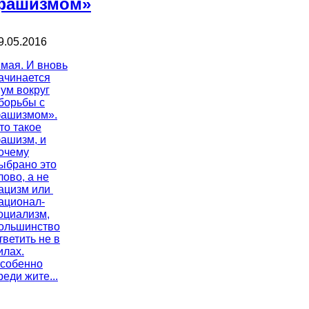
фашизмом»
9.05.2016
 мая. И вновь
ачинается
ум вокруг
борьбы с
ашизмом».
то такое
ашизм, и
очему
ыбрано это
лово, а не
ацизм или
ационал-
оциализм,
ольшинство
тветить не в
илах.
собенно
реди жите...