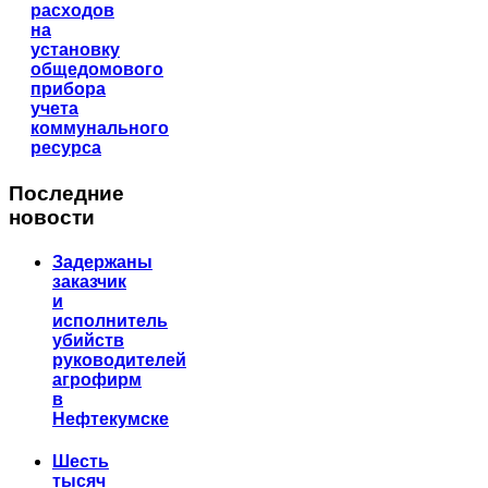
расходов
на
установку
общедомового
прибора
учета
коммунального
ресурса
Последние
новости
Задержаны
заказчик
и
исполнитель
убийств
руководителей
агрофирм
в
Нефтекумске
Шесть
тысяч