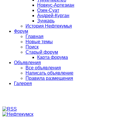
Новкус-Артезиан
Озек-Суат
Андрей-Курган
Зункарь
История Нефтекумья
Форум
Главная
Новые темы
Поиск
Старый форум
Карта форума
Объявления
Все объявления
Написать объявление
Правила размещения
Галерея