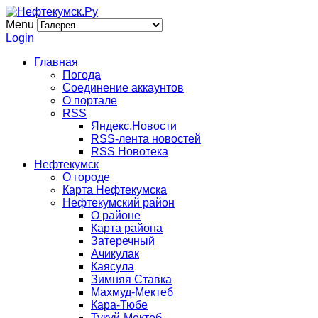
Menu
Login
Главная
Погода
Соединение аккаунтов
О портале
RSS
Яндекс.Новости
RSS-лента новостей
RSS Новотека
Нефтекумск
О городе
Карта Нефтекумска
Нефтекумский район
О районе
Карта района
Затеречный
Ачикулак
Каясула
Зимняя Ставка
Махмуд-Мектеб
Кара-Тюбе
Тукуй-Мектеб