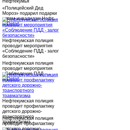
Нефтекумья
«Полицейский Дед
Мороз» подарил подарки
детям-инвалидам Нефт...
Нефтекумская полиция
проводит мероприятия
«Соблюдение ПДД - залог
безопасности»
Нефтекумская полиция
проводит мероприятия
«Соблюдение ПДД - ...
Нефтекумская полиция
проводит профилактику
детского дорожно-
транспортного
Нефтекумская полиция
травматизма
проводит профилактику
детского дорожно-...