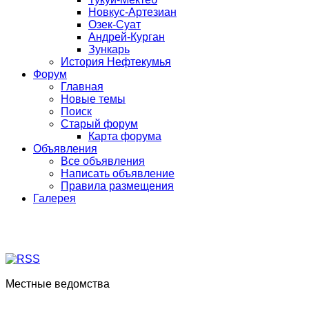
Новкус-Артезиан
Озек-Суат
Андрей-Курган
Зункарь
История Нефтекумья
Форум
Главная
Новые темы
Поиск
Старый форум
Карта форума
Объявления
Все объявления
Написать объявление
Правила размещения
Галерея
Местные ведомства