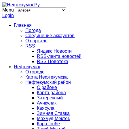
Menu
Login
Главная
Погода
Соединение аккаунтов
О портале
RSS
Яндекс.Новости
RSS-лента новостей
RSS Новотека
Нефтекумск
О городе
Карта Нефтекумска
Нефтекумский район
О районе
Карта района
Затеречный
Ачикулак
Каясула
Зимняя Ставка
Махмуд-Мектеб
Кара-Тюбе
Тукуй-Мектеб