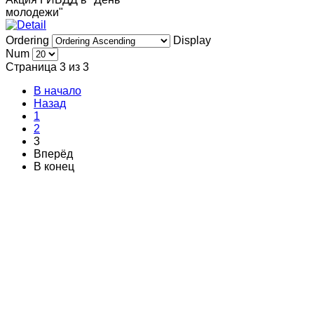
молодежи"
Ordering
Display
Num
Страница 3 из 3
В начало
Назад
1
2
3
Вперёд
В конец