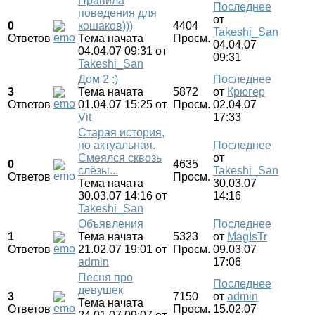
Правила
Последнее
поведения для
от
0
кошаков)))
4404
Takeshi_San
Ответов
Тема начата
Просм.
04.04.07
04.04.07 09:31
от
09:31
Takeshi_San
Дом 2 :)
Последнее
3
Тема начата
5872
от
Крюгер
Ответов
01.04.07 15:25
от
Просм.
02.04.07
Vit
17:33
Старая история,
но актуальная.
Последнее
Смеялся сквозь
от
0
4635
слёзы...
Takeshi_San
Ответов
Просм.
Тема начата
30.03.07
30.03.07 14:16
от
14:16
Takeshi_San
Объявления
Последнее
1
Тема начата
5323
от
MagIsTr
Ответов
21.02.07 19:01
от
Просм.
09.03.07
admin
17:06
Песня про
Последнее
девушек
3
7150
от
admin
Тема начата
Ответов
Просм.
15.02.07