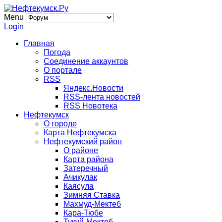
Menu
Login
Главная
Погода
Соединение аккаунтов
О портале
RSS
Яндекс.Новости
RSS-лента новостей
RSS Новотека
Нефтекумск
О городе
Карта Нефтекумска
Нефтекумский район
О районе
Карта района
Затеречный
Ачикулак
Каясула
Зимняя Ставка
Махмуд-Мектеб
Кара-Тюбе
Тукуй-Мектеб