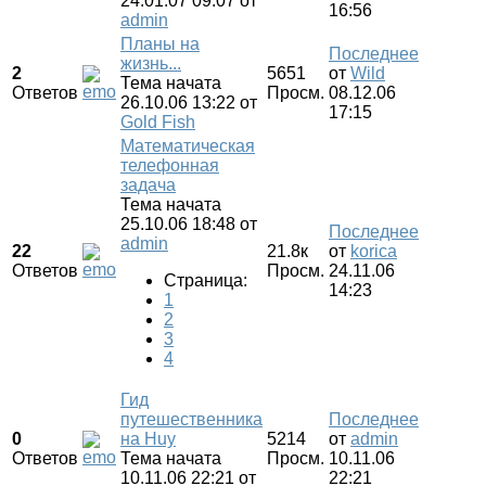
24.01.07 09:07
от
16:56
admin
Планы на
Последнее
жизнь...
2
5651
от
Wild
Тема начата
Ответов
Просм.
08.12.06
26.10.06 13:22
от
17:15
Gold Fish
Математическая
телефонная
задача
Тема начата
25.10.06 18:48
от
Последнее
admin
22
21.8к
от
korica
Ответов
Просм.
24.11.06
Страница:
14:23
1
2
3
4
Гид
путешественника
Последнее
0
на Huy
5214
от
admin
Ответов
Тема начата
Просм.
10.11.06
10.11.06 22:21
от
22:21