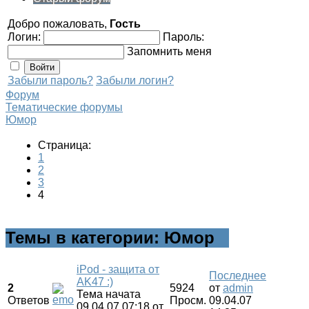
Добро пожаловать,
Гость
Логин:
Пароль:
Запомнить меня
Забыли пароль?
Забыли логин?
Форум
Тематические форумы
Юмор
Страница:
1
2
3
4
Темы в категории: Юмор
iPod - защита от
Последнее
AK47 :)
2
5924
от
admin
Тема начата
Ответов
Просм.
09.04.07
09.04.07 07:18
от