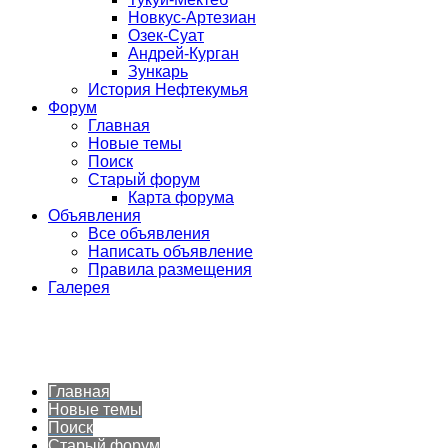
Новкус-Артезиан
Озек-Суат
Андрей-Курган
Зункарь
История Нефтекумья
Форум
Главная
Новые темы
Поиск
Старый форум
Карта форума
Объявления
Все объявления
Написать объявление
Правила размещения
Галерея
Главная
Новые темы
Поиск
Старый форум