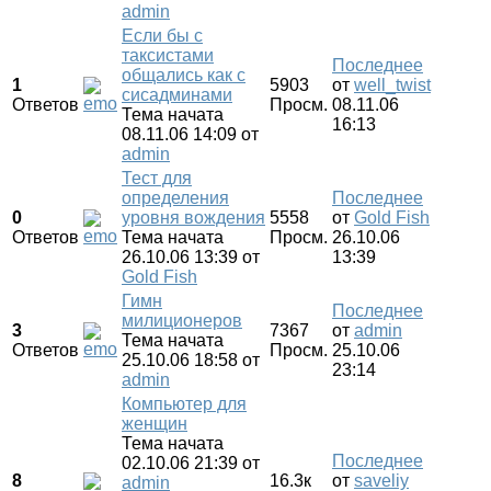
admin
Если бы с
таксистами
Последнее
общались как с
1
5903
от
well_twist
сисадминами
Ответов
Просм.
08.11.06
Тема начата
16:13
08.11.06 14:09
от
admin
Тест для
определения
Последнее
0
уровня вождения
5558
от
Gold Fish
Ответов
Тема начата
Просм.
26.10.06
26.10.06 13:39
от
13:39
Gold Fish
Гимн
Последнее
милиционеров
3
7367
от
admin
Тема начата
Ответов
Просм.
25.10.06
25.10.06 18:58
от
23:14
admin
Компьютер для
женщин
Тема начата
Последнее
02.10.06 21:39
от
8
16.3к
от
saveliy
admin