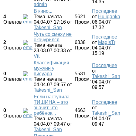
14:35
admin
В кино...
Последнее
4
Тема начата
5621
от
Huliganka
Ответов
04.04.07 17:16
от
Просм.
06.04.07
Takeshi_San
17:32
Чуть со смеху не
Последнее
окочурился
2
6338
от
MagIsTr
Тема начата
Ответов
Просм.
04.04.07
23.03.07 00:33
от
15:19
Vit
Классификация
Последнее
мужчин у
от
0
писуара
5531
Takeshi_San
Ответов
Тема начата
Просм.
04.04.07
04.04.07 09:57
от
09:57
Takeshi_San
Если наступила
ТИШИНА – это
Последнее
значит, что
от
0
4663
ребёнок...
Takeshi_San
Ответов
Просм.
Тема начата
04.04.07
04.04.07 09:47
от
09:47
Takeshi_San